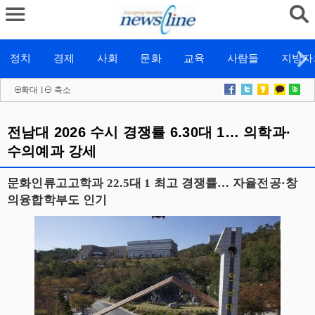
정치
경제
사회
문화
교육
사람들
지방자
확대
l
축소
전남대 2026 수시 경쟁률 6.30대 1… 의학과·
수의예과 강세
문화인류고고학과 22.5대 1 최고 경쟁률… 자율전공·창
의융합학부도 인기