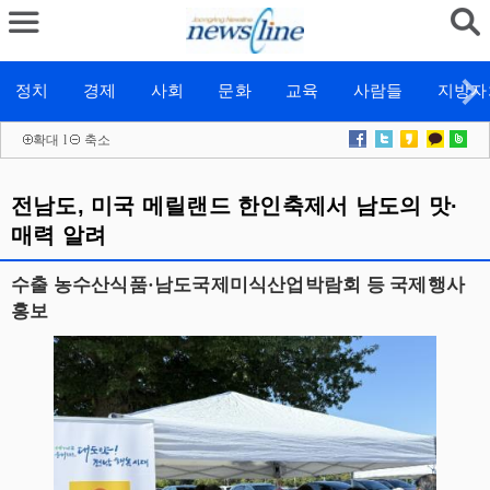
정치
경제
사회
문화
교육
사람들
지방자
확대
l
축소
전남도, 미국 메릴랜드 한인축제서 남도의 맛·
매력 알려
수출 농수산식품·남도국제미식산업박람회 등 국제행사
홍보