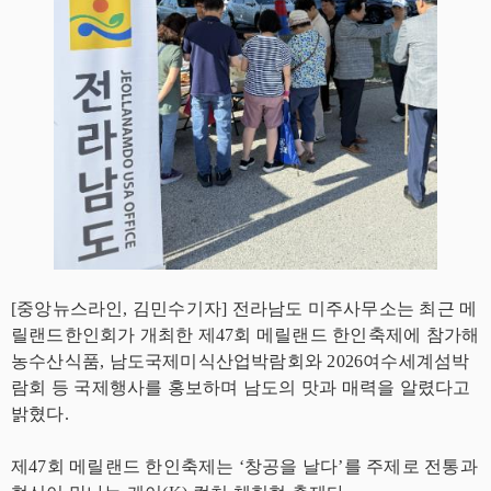
[중앙뉴스라인, 김민수기자] 전라남도 미주사무소는 최근 메
릴랜드한인회가 개최한 제47회 메릴랜드 한인축제에 참가해
농수산식품, 남도국제미식산업박람회와 2026여수세계섬박
람회 등 국제행사를 홍보하며 남도의 맛과 매력을 알렸다고
밝혔다.
제47회 메릴랜드 한인축제는 ‘창공을 날다’를 주제로 전통과