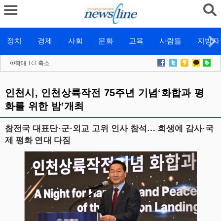
정치
경제
사회
문화
교육
사람들
지방자
확대
l
축소
인천시, 인천상륙작전 75주년 기념‘화합과 평
화를 위한 밤’개최
참전국 대표단·군·외교 고위 인사 참석… 희생에 감사·국
제 평화 연대 다짐