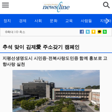
정치
경제
사회
문화
교육
사람들
지방자
확대
l
축소
추석 맞이 김제愛 주소갖기 캠페인
지평선생명도시 시민증·전북사랑도민증 함께 홍보로 고
향사랑 실천