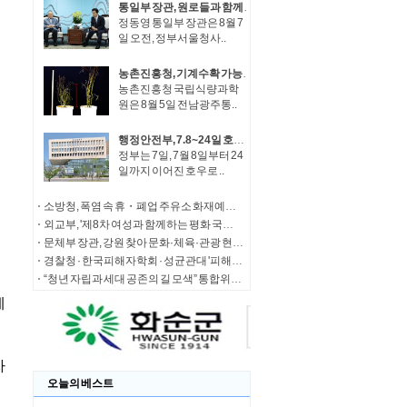
통일부 장관, 원로들과 함께 '한반도 평화공존 발전구상' 공감대 형성 방안 논의
정동영 통일부 장관은 8월 7
일 오전, 정부서울청사..
농촌진흥청, 기계수확 가능한 녹두 새 품종 '채흔' 현장 평가회
농촌진흥청 국립식량과학
원은 8월 5일 전남광주통..
행정안전부, 7.8~24일 호우 피해 특별재난지역 선포
정부는 7일, 7월 8일부터 24
일까지 이어진 호우로 ..
소방청, 폭염 속 휴・폐업 주유소 화재예방에 총력
외교부, '제8차 여성과 함께하는 평화 국제회의' 청년 서포터즈 모집
문체부 장관, 강원 찾아 문화·체육·관광 현장 소통 나서
경찰청 · 한국피해자학회 · 성균관대 '피해자 중심 사법개혁' 학술대회 개최
“청년 자립과 세대 공존의 길 모색” 통합위, '세대상생 자산 특별위원회' 출범
오늘의 베스트