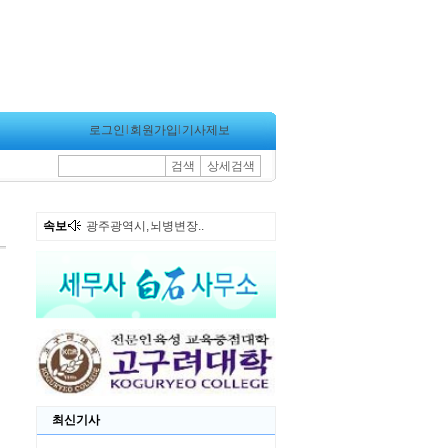
로그인
l
회원가입
l
기사제보
검색
상세검색
속보
광주광역시, 뇌병변장..
최신기사