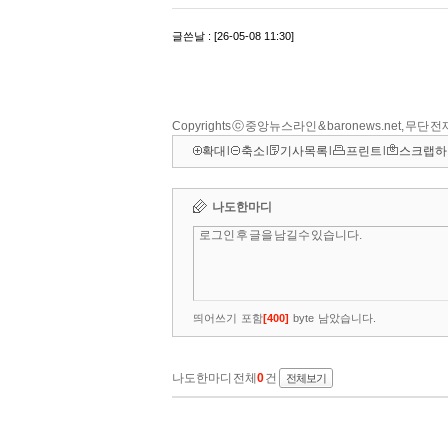
Copyrights ⓒ 중앙뉴스라인 & baronews.net, 무단
확대
l
축소
l
기사목록
l
프린트
l
스크랩하