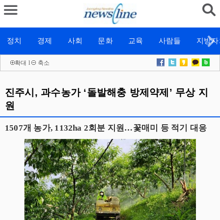
정치
경제
사회
문화
교육
사람들
지방자
확대
l
축소
진주시, 과수농가 ‘돌발해충 방제약제’ 무상 지
원
1507개 농가, 1132ha 2회분 지원…꽃매미 등 적기 대응