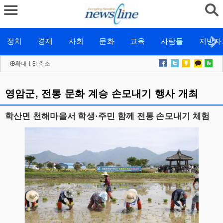
정치
경제
사회
문화
교육
사람들
지방자
확대
l
축소
영암군, 전통 문화 계승 손모내기 행사 개최
학산면 천해마을서 학생·주민 함께 전통 손모내기 체험