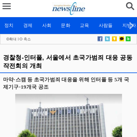
정치
경제
사회
문화
교육
사람들
지방자
확대
l
축소
경찰청-인터폴, 서울에서 초국가범죄 대응 공동
작전회의 개최
마약·스캠 등 초국가범죄 대응을 위해 인터폴 등 5개 국
제기구·19개국 공조