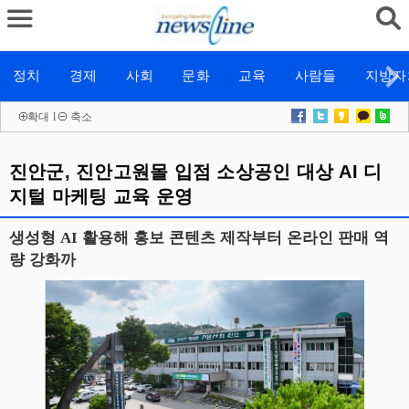
정치
경제
사회
문화
교육
사람들
지방자
확대
l
축소
진안군, 진안고원몰 입점 소상공인 대상 AI 디
지털 마케팅 교육 운영
생성형 AI 활용해 홍보 콘텐츠 제작부터 온라인 판매 역
량 강화까