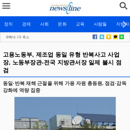
정치
경제
사회
문화
교육
사람들
지방자
확대
l
축소
고용노동부, 제조업 동일 유형 반복사고 사업
장, 노동부장관-전국 지방관서장 일제 불시 점
검
동일·반복 재해 근절을 위해 가용 자원 총동원, 점검·감독
강화에 역량 집중