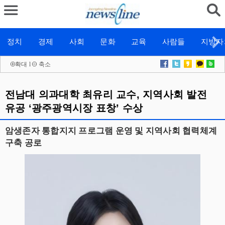
정치
경제
사회
문화
교육
사람들
지방자
확대
l
축소
전남대 의과대학 최유리 교수, 지역사회 발전
유공 ‘광주광역시장 표창’ 수상
암생존자 통합지지 프로그램 운영 및 지역사회 협력체계
구축 공로