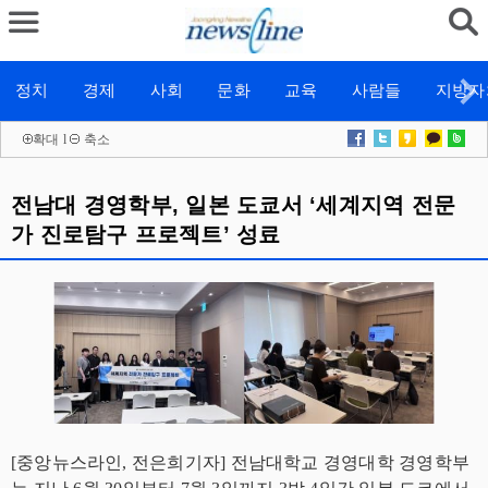
정치
경제
사회
문화
교육
사람들
지방자
확대
l
축소
전남대 경영학부, 일본 도쿄서 ‘세계지역 전문
가 진로탐구 프로젝트’ 성료
[중앙뉴스라인, 전은희기자] 전남대학교 경영대학 경영학부