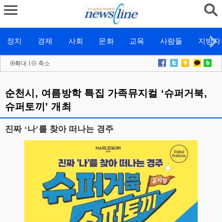
정치
경제
사회
문화
교육
사람들
지방자
확대
l
축소
순천시, 여름방학 특집 가족뮤지컬 ‘슈퍼거북,
슈퍼토끼’ 개최
진짜 ‘나’를 찾아 떠나는 경주