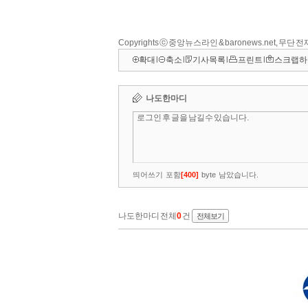
Copyrights ⓒ 중앙뉴스라인 & baronews.net, 무단
확대
l
축소
l
기사목록
l
프린트
l
스크랩하