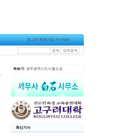
로그인
l
회원가입
l
기사제보
검색
상세검색
속보
광주광역시도시철도공..
최신기사