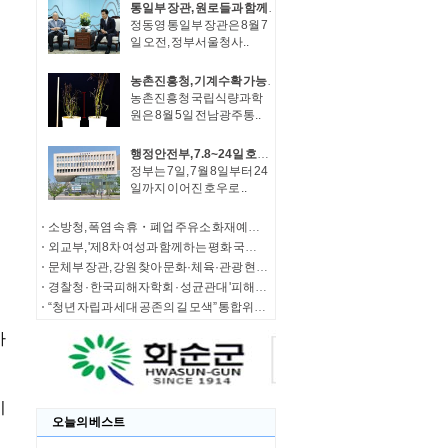
통일부 장관, 원로들과 함께 '한반도 평화공존 발전구상' 공감대 형성 방안 논의
정동영 통일부 장관은 8월 7
일 오전, 정부서울청사..
농촌진흥청, 기계수확 가능한 녹두 새 품종 '채흔' 현장 평가회
농촌진흥청 국립식량과학
원은 8월 5일 전남광주통..
행정안전부, 7.8~24일 호우 피해 특별재난지역 선포
정부는 7일, 7월 8일부터 24
일까지 이어진 호우로 ..
소방청, 폭염 속 휴・폐업 주유소 화재예방에 총력
외교부, '제8차 여성과 함께하는 평화 국제회의' 청년 서포터즈 모집
문체부 장관, 강원 찾아 문화·체육·관광 현장 소통 나서
경찰청 · 한국피해자학회 · 성균관대 '피해자 중심 사법개혁' 학술대회 개최
“청년 자립과 세대 공존의 길 모색” 통합위, '세대상생 자산 특별위원회' 출범
오늘의 베스트