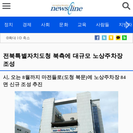
정치
경제
사회
문화
교육
사람들
지방자
확대
l
축소
전북특별자치도청 북측에 대규모 노상주차장
조성
시, 오는 8월까지 마전들로(도청 북문)에 노상주차장 84
면 신규 조성 추진