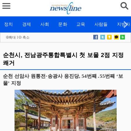
정치
경제
사회
문화
교육
사람들
지방자
확대
l
축소
순천시, 전남광주통합특별시 첫 보물 2점 지정
쾌거
순천 선암사 원통전·송광사 응진당, 54번째․55번째 ‘보
물’ 지정