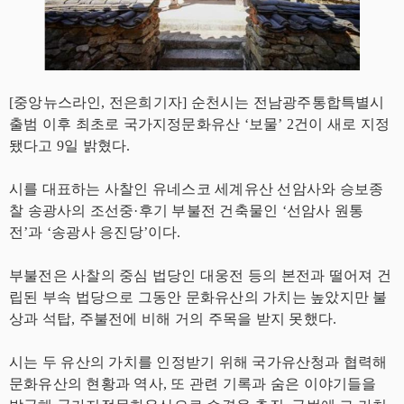
[중앙뉴스라인, 전은희기자] 순천시는 전남광주통합특별시
출범 이후 최초로 국가지정문화유산 ‘보물’ 2건이 새로 지정
됐다고 9일 밝혔다.
시를 대표하는 사찰인 유네스코 세계유산 선암사와 승보종
찰 송광사의 조선중·후기 부불전 건축물인 ‘선암사 원통
전’과 ‘송광사 응진당’이다.
부불전은 사찰의 중심 법당인 대웅전 등의 본전과 떨어져 건
립된 부속 법당으로 그동안 문화유산의 가치는 높았지만 불
상과 석탑, 주불전에 비해 거의 주목을 받지 못했다.
시는 두 유산의 가치를 인정받기 위해 국가유산청과 협력해
문화유산의 현황과 역사, 또 관련 기록과 숨은 이야기들을