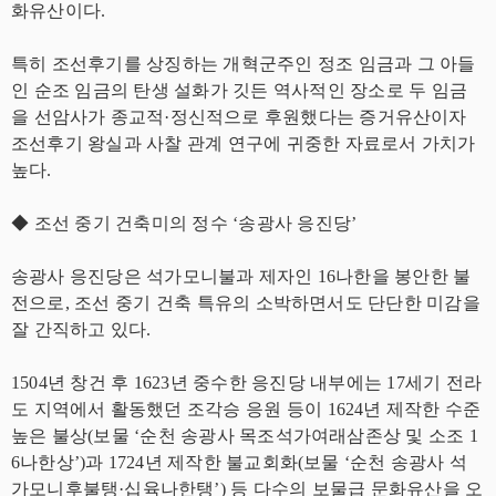
화유산이다.
특히 조선후기를 상징하는 개혁군주인 정조 임금과 그 아들
인 순조 임금의 탄생 설화가 깃든 역사적인 장소로 두 임금
을 선암사가 종교적·정신적으로 후원했다는 증거유산이자
조선후기 왕실과 사찰 관계 연구에 귀중한 자료로서 가치가
높다.
◆ 조선 중기 건축미의 정수 ‘송광사 응진당’
송광사 응진당은 석가모니불과 제자인 16나한을 봉안한 불
전으로, 조선 중기 건축 특유의 소박하면서도 단단한 미감을
잘 간직하고 있다.
1504년 창건 후 1623년 중수한 응진당 내부에는 17세기 전라
도 지역에서 활동했던 조각승 응원 등이 1624년 제작한 수준
높은 불상(보물 ‘순천 송광사 목조석가여래삼존상 및 소조 1
6나한상’)과 1724년 제작한 불교회화(보물 ‘순천 송광사 석
가모니후불탱·십육나한탱’) 등 다수의 보물급 문화유산을 오