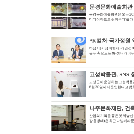
문경문화예술회관
문경문화예술회관은 오는 202
미디어아트로 꽃피우다'를 개
“K컬처·국가정원 
하남시(시장 이현재)가 민선 9
을 두 축으로 문화·생태가 어
고성박물관, SNS
고성군이 운영하는 고성박물관은
8월 30일까지 운영한다고 
나주문화재단, 건축
산업의 기억을 품은 옛 화남
장 윤병태)은 최근 나빌레라문