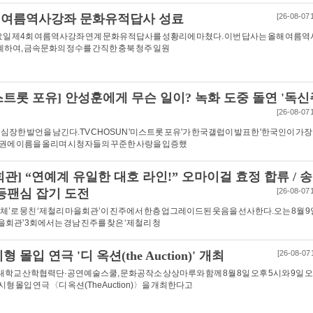
회 여름역사강좌 문화유적답사 성료
[26-08-07 
요일 제4회 여름역사강좌 연계 문화유적답사를 성황리에 마쳤다. 이번 답사는 올해 여름
 연계하여, 금속문화의 정수를 간직한 충북 청주 일원
미스트롯 포유] 안성훈에게 무슨 일이? 녹화 도중 돌연 '독신
[26-08-07 
심장한 발언을 남긴다.TV CHOSUN '미스트롯 포유'가 한국갤럽이 발표한 '한국인이 가장
권에 이름을 올리며 시청자들의 꾸준한 사랑을 입증했
회관] “연예계 유일한 대호 라인!” 오마이걸 효정 합류 / 
등팬심 잡기 도전
[26-08-07 
체’로 뭉친 ‘제철리 마을회관’이 진주에서 한층 업그레이드된 웃음을 선사한다.오는 8월 9
마을회관' 3회에서는 경남 진주를 찾은 ‘제철리 청
몰입 연극 '디 옥션(the Auction)' 개최
[26-08-07 
 산학협력단·공연예술스쿨, 문화공작소 상상마루와 함께 8월 8일 오후 5시와 9일 오
 몰입 연극 〈디 옥션(The Auction)〉을 개최한다고