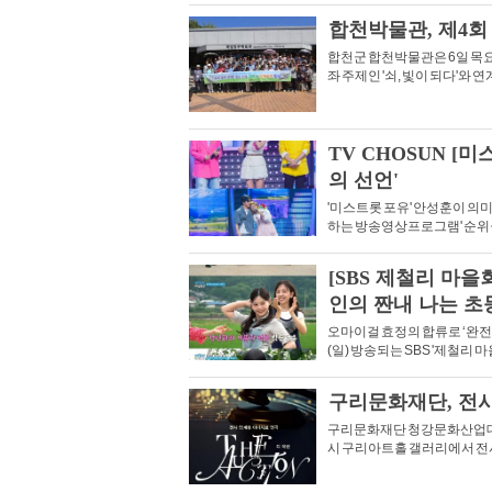
합천박물관, 제4
합천군 합천박물관은 6일 목
좌 주제인 '쇠, 빛이 되다'와
TV CHOSUN [
의 선언'
'미스트롯 포유' 안성훈이 의미
하는 방송영상프로그램' 순위
[SBS 제철리 마을
인의 짠내 나는 초
오마이걸 효정의 합류로 ‘완전
(일) 방송되는 SBS '제철리 
구리문화재단, 전시형 
구리문화재단 청강문화산업대학교
시 구리아트홀 갤러리에서 전시형