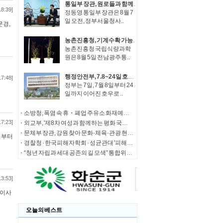
통일부 장관, 원로들과 함께 '한반도 평화공존 발전구상' 공감대 형성 방안 논의
18:39]
정동영 통일부 장관은 8월 7
일 오전, 정부서울청사..
문경,
농촌진흥청, 기계수확 가능한 녹두 새 품종 '채흔' 현장 평가회
농촌진흥청 국립식량과학
원은 8월 5일 전남광주통..
행정안전부, 7.8~24일 호우 피해 특별재난지역 선포
17:48]
정부는 7일, 7월 8일부터 24
일까지 이어진 호우로 ..
소방청, 폭염 속 휴・폐업 주유소 화재예방에 총력
17:23]
외교부, '제8차 여성과 함께하는 평화 국제회의' 청년 서포터즈 모집
문체부 장관, 강원 찾아 문화·체육·관광 현장 소통 나서
일부터
경찰청 · 한국피해자학회 · 성균관대 '피해자 중심 사법개혁' 학술대회 개최
“청년 자립과 세대 공존의 길 모색” 통합위, '세대상생 자산 특별위원회' 출범
13:53]
(이사
오늘의 베스트