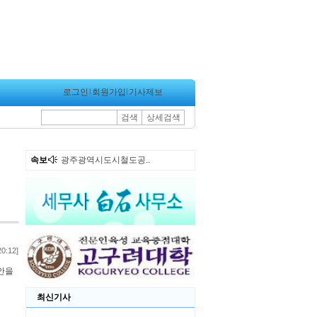
로그인
l
회원가입
l
기사제보
검색
상세검색
속보
광주광역시도시철도공..
20:12]
안을
최신기사