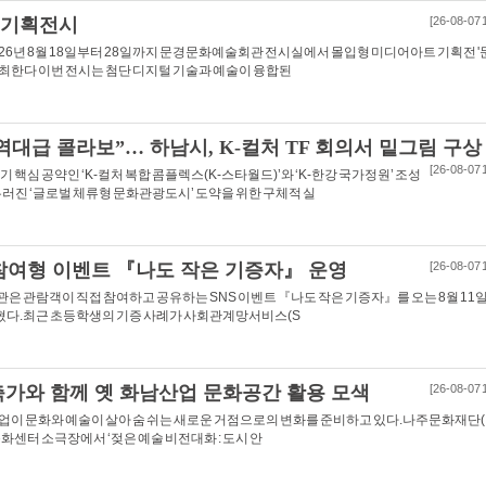
 기획전시
[26-08-07 
6년 8월 18일부터 28일까지 문경문화예술회관 전시실에서 몰입형 미디어아트 기획전 '
최한다 이번 전시는 첨단 디지털 기술과 예술이 융합된
역대급 콜라보”… 하남시, K-컬처 TF 회의서 밑그림 구상
[26-08-07 
기 핵심 공약인 ‘K-컬처 복합 콤플렉스(K-스타월드)’와 ‘K-한강 국가정원’ 조성
우러진 ‘글로벌 체류형 문화관광도시’ 도약을 위한 구체적 실
 참여형 이벤트 『나도 작은 기증자』 운영
[26-08-07 
 관람객이 직접 참여하고 공유하는 SNS 이벤트 『나도 작은 기증자』를 오는 8월 11
밝혔다.최근 초등학생의 기증 사례가 사회관계망서비스(S
가와 함께 옛 화남산업 문화공간 활용 모색
[26-08-07 
산업이 문화와 예술이 살아 숨 쉬는 새로운 거점으로의 변화를 준비하고 있다.나주문화재단
화센터 소극장에서 ‘젖은 예술 비전대화 : 도시 안