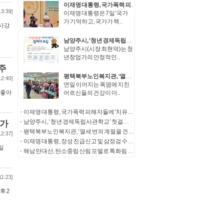
이재명 대통령, 국가폭력 피해자들에 '치유와 명예 회복' 정부 의지 전달
13:39]
이재명 대통령은 7일 '국가
가 기억하고, 국가가 책..
역사강
남양주시, ‘청년 경제독립사관학교’ 첫걸음… 청년창업가 자산성장 아카데미 참여자 모집
남양주시(시장 최현덕)는 청
년창업가의 안정적인 ..
주
평택북부노인복지관, ‘열세 번의 계절을 건너, 다시 따뜻한 한 끼로’ 송탄농협의 13년의 동행
12:40]
연일 이어지는 폭염에 지친
 좋아
어르신들의 건강이 더..
이재명 대통령, 국가폭력 피해자들에 '치유와 명예 회복' 정부 의지 전달
남양주시, ‘청년 경제독립사관학교’ 첫걸음… 청년창업가 자산성장 아카데미 참여자 모집
송가
평택북부노인복지관, ‘열세 번의 계절을 건너, 다시 따뜻한 한 끼로’ 송탄농협의 13년의 동행
12:37]
이재명 대통령, 장성 진급신고 및 삼정검 수치수여
일
해남 만대산, 탄소중립 산림 모델로 특화림 조성
11:23]
후 2