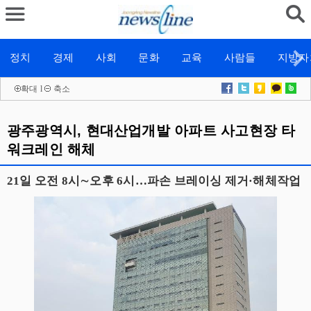
정치
경제
사회
문화
교육
사람들
지방자
확대
l
축소
광주광역시, 현대산업개발 아파트 사고현장 타
워크레인 해체
21일 오전 8시∼오후 6시…파손 브레이싱 제거·해체작업