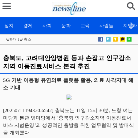
정치
경제
사회
문화
교육
사람들
지방자
확대
l
축소
충북도, 고려대안암병원 등과 손잡고 인구감소
지역 이동진료서비스 본격 추진
5G 기반 이동형 유연의료 플랫폼 활용, 의료 사각지대 해
소 기대
[20250711194320-6542] 충북도는 11일 15시 30분, 도청 여는
마당과 본관 앞마당에서 ‘충북형 인구감소지역 이동진료서
비스 시범운영’의 성공적인 출발을 위한 업무협약 및 발대식
을 개최했다.