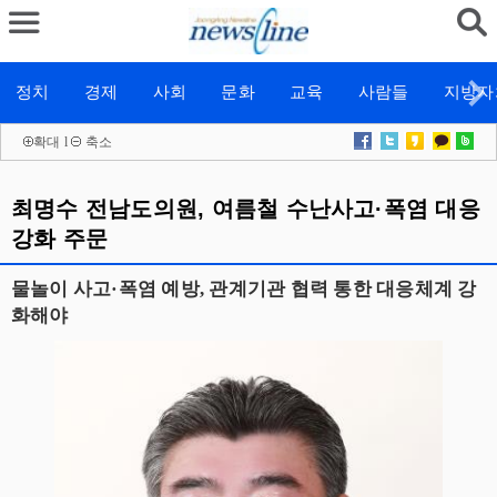
정치
경제
사회
문화
교육
사람들
지방자
확대
l
축소
최명수 전남도의원, 여름철 수난사고·폭염 대응
강화 주문
물놀이 사고·폭염 예방, 관계기관 협력 통한 대응체계 강
화해야