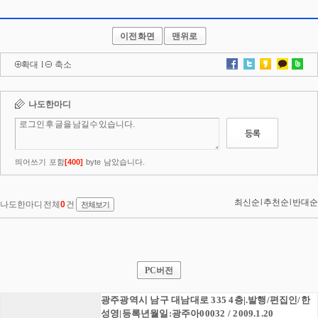
이전화면
맨위로
확대
l
축소
PC버전
광주광역시 남구 대남대로 335 4층|.발행/편집인/한
성영|등록년월일:광주아00032 / 2009.1.20