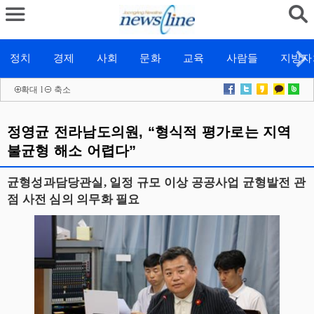
정치
경제
사회
문화
교육
사람들
지방자
확대
l
축소
정영균 전라남도의원, “형식적 평가로는 지역
불균형 해소 어렵다”
균형성과담당관실, 일정 규모 이상 공공사업 균형발전 관
점 사전 심의 의무화 필요