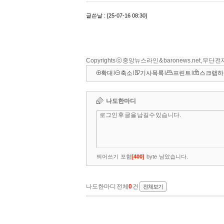
Copyrights ⓒ 중앙뉴스라인 & baronews.net, 무단
확대
l
축소
l
기사목록
l
프린트
l
스크랩하