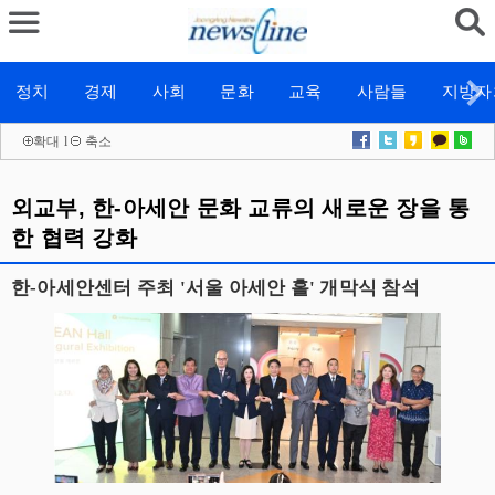
정치
경제
사회
문화
교육
사람들
지방자
확대
l
축소
외교부, 한-아세안 문화 교류의 새로운 장을 통
한 협력 강화
한-아세안센터 주최 '서울 아세안 홀' 개막식 참석