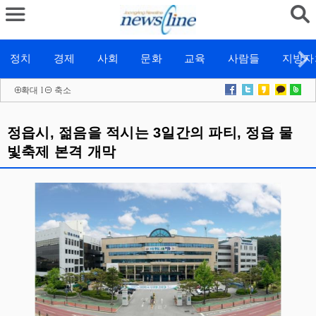
정치
경제
사회
문화
교육
사람들
지방자
확대
l
축소
정읍시, 젊음을 적시는 3일간의 파티, 정읍 물
빛축제 본격 개막