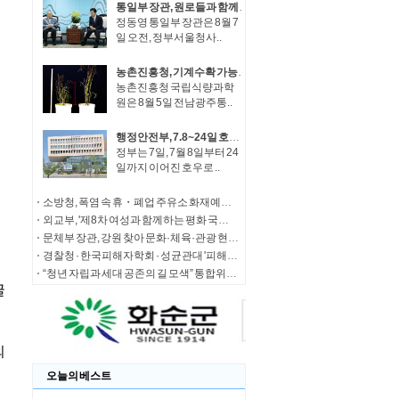
통일부 장관, 원로들과 함께 '한반도 평화공존 발전구상' 공감대 형성 방안 논의
정동영 통일부 장관은 8월 7
일 오전, 정부서울청사..
농촌진흥청, 기계수확 가능한 녹두 새 품종 '채흔' 현장 평가회
농촌진흥청 국립식량과학
원은 8월 5일 전남광주통..
행정안전부, 7.8~24일 호우 피해 특별재난지역 선포
정부는 7일, 7월 8일부터 24
일까지 이어진 호우로 ..
소방청, 폭염 속 휴・폐업 주유소 화재예방에 총력
외교부, '제8차 여성과 함께하는 평화 국제회의' 청년 서포터즈 모집
문체부 장관, 강원 찾아 문화·체육·관광 현장 소통 나서
경찰청 · 한국피해자학회 · 성균관대 '피해자 중심 사법개혁' 학술대회 개최
“청년 자립과 세대 공존의 길 모색” 통합위, '세대상생 자산 특별위원회' 출범
오늘의 베스트