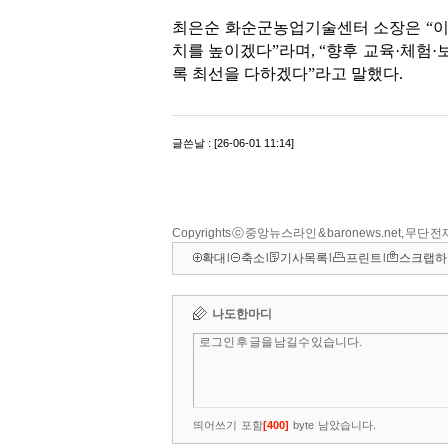
Copyrights ⓒ 중앙뉴스라인 & baronews.net, 무단
확대
l
축소
l
기사목록
l
프린트
l
스크랩하