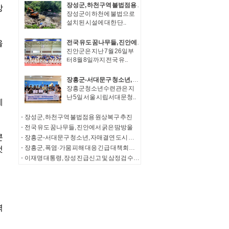
장성군, 하천구역 불법점용 원상복구 추진
장성군이 하천에 불법으로
설치된 시설에 대한 단..
전국 유도 꿈나무들, 진안에서 굵은 땀방울
진안군은 지난 7월 26일부
터 8월 8일까지 전국 유..
장흥군-서대문구 청소년, 자매결연 도시 우정 잇다
장흥군청소년수련관은 지
난 5일 서울 시립서대문청..
장성군, 하천구역 불법점용 원상복구 추진
전국 유도 꿈나무들, 진안에서 굵은 땀방울
장흥군-서대문구 청소년, 자매결연 도시 우정 잇다
장흥군, 폭염·가뭄 피해 대응 긴급 대책회의 개최
이재명 대통령, 장성 진급신고 및 삼정검 수치수여