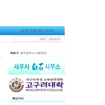
로그인
l
회원가입
l
기사제보
검색
상세검색
속보
광주광역시, 뇌병변장..
최신기사