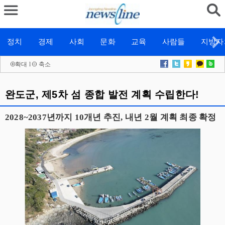
정치
경제
사회
문화
교육
사람들
지방자
확대
l
축소
완도군, 제5차 섬 종합 발전 계획 수립한다!
2028~2037년까지 10개년 추진, 내년 2월 계획 최종 확정