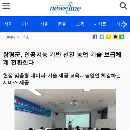
정치
경제
사회
문화
교육
사람들
지방자
확대
l
축소
함평군, 인공지능 기반 선진 농업 기술 보급체
계 전환한다
현장 맞춤형 데이터·기술 제공 교육…농업인 체감하는
서비스 제공