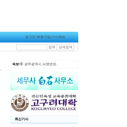
로그인
l
회원가입
l
기사제보
검색
상세검색
속보
광주광역시, 뇌병변장..
최신기사