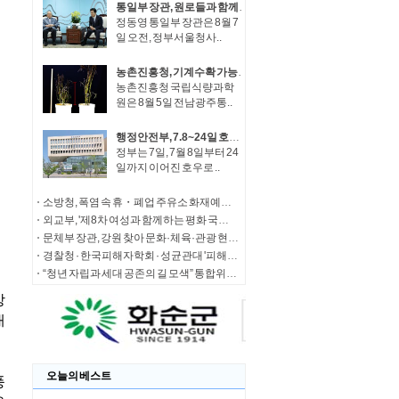
통일부 장관, 원로들과 함께 '한반도 평화공존 발전구상' 공감대 형성 방안 논의
정동영 통일부 장관은 8월 7
일 오전, 정부서울청사..
농촌진흥청, 기계수확 가능한 녹두 새 품종 '채흔' 현장 평가회
농촌진흥청 국립식량과학
원은 8월 5일 전남광주통..
행정안전부, 7.8~24일 호우 피해 특별재난지역 선포
정부는 7일, 7월 8일부터 24
일까지 이어진 호우로 ..
소방청, 폭염 속 휴・폐업 주유소 화재예방에 총력
외교부, '제8차 여성과 함께하는 평화 국제회의' 청년 서포터즈 모집
문체부 장관, 강원 찾아 문화·체육·관광 현장 소통 나서
경찰청 · 한국피해자학회 · 성균관대 '피해자 중심 사법개혁' 학술대회 개최
“청년 자립과 세대 공존의 길 모색” 통합위, '세대상생 자산 특별위원회' 출범
오늘의 베스트