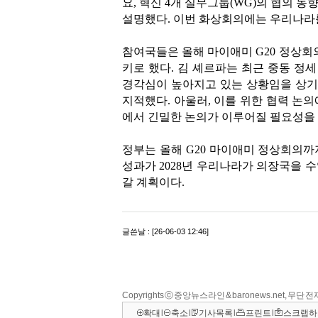
Copyrights ⓒ 중앙뉴스라인 & baronews.net, 무단
확대
l
축소
l
기사목록
l
프린트
l
스크랩하