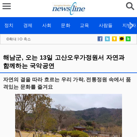
정치
경제
사회
문화
교육
사람들
지방자
확대
l
축소
해남군, 오는 13일 고산오우가정원서 자연과
함께하는 국악공연
자연의 결을 따라 흐르는 우리 가락, 전통정원 속에서 품
격있는 문화를 즐겨요