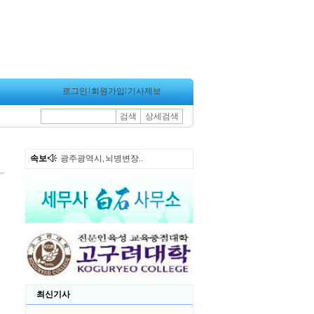
로그인
l
회원가입
l
기사제보
검색
상세검색
속보
광주광역시도시철도공..
최신기사