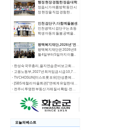
행정 현장 경험한 정읍 대학생들…이학수 시장과 ‘청년 시정대화’
정읍시가 여름방학 동안 시
정 현장을 직접 경험한 ..
인천 검단구, 다함께돌봄센터 4개소 운영 위·수탁 협약 체결
인천광역시 검단구는 초등
학생 아동의 돌봄 공백을..
평택복지재단, 2026년 '연구 결과 현장 적용 우수프로그램 공모사업' 중간 심사 진행
평택복지재단은 2026년 8
월 4일부터 5일까지 이틀..
한성숙 국무총리, 을지연습 준비보고회의 주재
고용노동부, 2027년 최저임금 시급 10,700원
TV CHOSUN [미스트롯 포유] 안성훈에게 무슨 일이? 녹화 도중 돌연 '독신주의 선언'
[SBS 제철리 마을회관] “연예계 유일한 대호 라인!” 오마이걸 효정 합류 / 송가인의 짠내 나는 초등팬심 잡기 도전
전주시 투명한 부동산 거래 질서 확립·전세사기 예방 ‘맞손’
오늘의 베스트