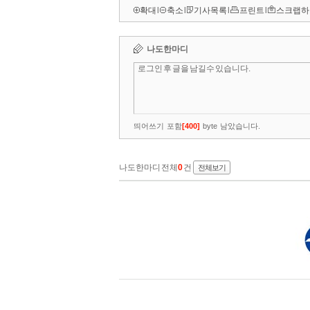
확대
l
축소
l
기사목록
l
프린트
l
스크랩하