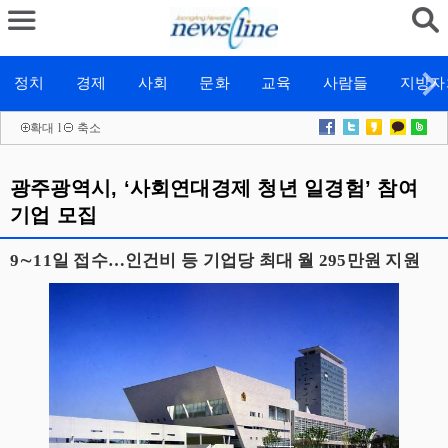
정치
경제
사회
문화
교육
사람들
지방자
확대
l
축소
광주광역시, ‘사회연대경제 청년 일경험’ 참여
기업 모집
9∼11일 접수…인건비 등 기업당 최대 월 295만원 지원