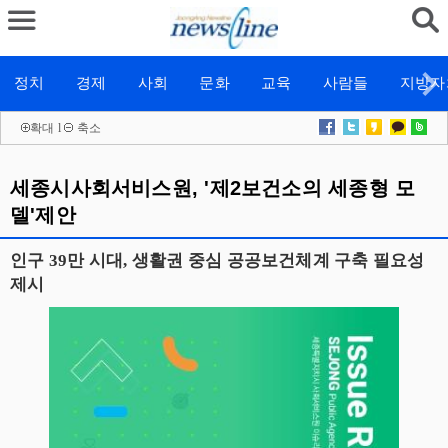
정치
경제
사회
문화
교육
사람들
지방자
확대
l
축소
세종시사회서비스원, '제2보건소의 세종형 모
델'제안
인구 39만 시대, 생활권 중심 공공보건체계 구축 필요성
제시