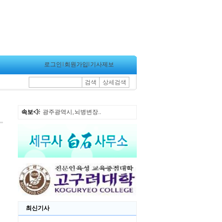
로그인
l
회원가입
l
기사제보
검색
상세검색
속보
광주광역시, 뇌병변장..
최신기사