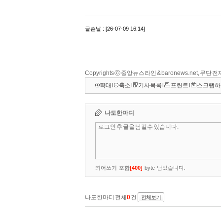
Copyrights ⓒ 중앙뉴스라인 & baronews.net, 무단
확대
l
축소
l
기사목록
l
프린트
l
스크랩하