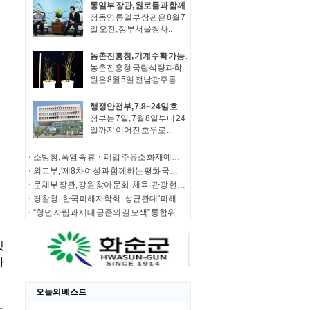
통일부 장관, 원로들과 함께 '한반도 평화공존 발전구상' 공감대 형성 방안 논의
정동영 통일부 장관은 8월 7
일 오전, 정부서울청사..
농촌진흥청, 기계수확 가능한 녹두 새 품종 '채흔' 현장 평가회
농촌진흥청 국립식량과학
원은 8월 5일 전남광주통..
행정안전부, 7.8~24일 호우 피해 특별재난지역 선포
정부는 7일, 7월 8일부터 24
일까지 이어진 호우로 ..
소방청, 폭염 속 휴・폐업 주유소 화재예방에 총력
외교부, '제8차 여성과 함께하는 평화 국제회의' 청년 서포터즈 모집
문체부 장관, 강원 찾아 문화·체육·관광 현장 소통 나서
경찰청 · 한국피해자학회 · 성균관대 '피해자 중심 사법개혁' 학술대회 개최
“청년 자립과 세대 공존의 길 모색” 통합위, '세대상생 자산 특별위원회' 출범
오늘의 베스트