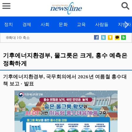
정치
경제
사회
문화
교육
사람들
지방자
확대
l
축소
기후에너지환경부, 물그릇은 크게, 홍수 예측은
정확하게
기후에너지환경부, 국무회의에서 2026년 여름철 홍수대
책 보고 · 발표