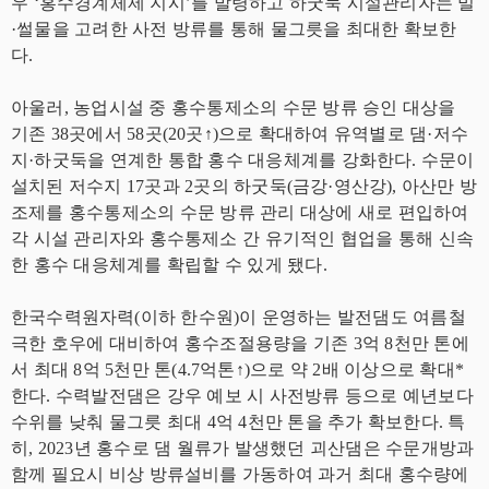
우 ‘홍수경계체제 지시’를 발령하고 하굿둑 시설관리자는 밀
·썰물을 고려한 사전 방류를 통해 물그릇을 최대한 확보한
다.
아울러, 농업시설 중 홍수통제소의 수문 방류 승인 대상을
기존 38곳에서 58곳(20곳↑)으로 확대하여 유역별로 댐·저수
지·하굿둑을 연계한 통합 홍수 대응체계를 강화한다. 수문이
설치된 저수지 17곳과 2곳의 하굿둑(금강·영산강), 아산만 방
조제를 홍수통제소의 수문 방류 관리 대상에 새로 편입하여
각 시설 관리자와 홍수통제소 간 유기적인 협업을 통해 신속
한 홍수 대응체계를 확립할 수 있게 됐다.
한국수력원자력(이하 한수원)이 운영하는 발전댐도 여름철
극한 호우에 대비하여 홍수조절용량을 기존 3억 8천만 톤에
서 최대 8억 5천만 톤(4.7억톤↑)으로 약 2배 이상으로 확대*
한다. 수력발전댐은 강우 예보 시 사전방류 등으로 예년보다
수위를 낮춰 물그릇 최대 4억 4천만 톤을 추가 확보한다. 특
히, 2023년 홍수로 댐 월류가 발생했던 괴산댐은 수문개방과
함께 필요시 비상 방류설비를 가동하여 과거 최대 홍수량에