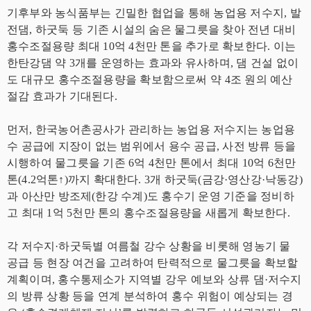
기후부와 농식품부는 긴밀한 협업을 통해 농업용 저수지, 발
전댐, 하굿둑 등 기존 시설의 숨은 물그릇을 찾아 전년 대비
홍수조절용량 최대 10억 4천만 톤을 추가로 확보한다. 이는
한탄강댐 약 3개를 운영하는 효과와 유사하며, 댐 건설 없이
도 대규모 홍수조절용량을 확보함으로써 약 4조 원의 예산
절감 효과가 기대된다.
먼저, 한국농어촌공사가 관리하는 농업용 저수지는 농업용
수 공급에 지장이 없는 범위에서 용수 공급, 사전 방류 등을
시행하여 물그릇을 기존 6억 4천만 톤에서 최대 10억 6천만
톤(4.2억톤↑)까지 확대한다. 3개 하굿둑(금강·영산강·낙동강)
과 아산만 방조제(한강 수계)도 홍수기 운영 기준을 정비하
고 최대 1억 5천만 톤의 홍수조절용량을 새롭게 확보한다.
각 저수지·하굿둑별 여름철 강수 상황을 비롯해 영농기 물
공급 등 현장 여건을 고려하여 탄력적으로 물그릇을 확보할
계획이며, 홍수통제소가 지역별 강우 예보와 상류 댐·저수지
의 방류 상황 등을 연계 분석하여 홍수 위험이 예상되는 경