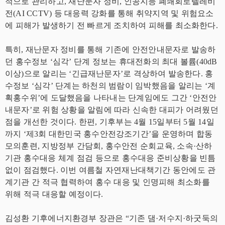
적으로 관리하고, 재난문자 정비, 인공지능 폐쇄회로텔레비
전(AI CCTV) 등 대응력 강화를 통해 취약지역 및 위험요소
에 피해가 발생하기 전 빠르게 조치하여 피해를 최소화한다.
특히, 재난문자 정비를 통해 기존에 안전안내문자로 발송하
던 홍수정보 ‘심각’ 단계 정보는 휴대전화의 최대 볼륨(40dB
이상)으로 알리는 ‘긴급재난문자’로 격상하여 발송한다. 홍
수정보 ‘심각’ 단계는 하천의 범람이 임박했음을 알리는 ‘계
획홍수위’에 도달했음을 나타내는 단계임에도 그간 ‘안전안
내문자’로 위험 상황을 알림에 따라 신속한 대피가 어려웠던
점을 개선한 것이다. 한편, 기후부는 4월 15일부터 5월 14일
까지 ‘제3회 대한민국 홍수안전강조기간’을 운영하며 합동
모의훈련, 지방정부 간담회, 홍수안전 순회교육, 소속·산하
기관 홍수대응 체계 점검 등으로 홍수대응 준비상황을 빈틈
없이 점검했다. 이번 여름철 자연재난대책기간 동안에도 관
계기관 간 적극 협력하여 홍수 대응 및 인명피해 최소화를
위해 적극 대응할 예정이다.
김성환 기후에너지환경부 장관은 “기존 댐·저수지·하굿둑의