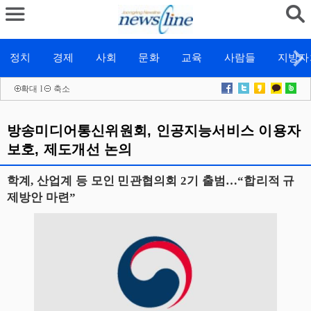
정치
경제
사회
문화
교육
사람들
지방자
확대
l
축소
방송미디어통신위원회, 인공지능서비스 이용자
보호, 제도개선 논의
학계, 산업계 등 모인 민관협의회 2기 출범…“합리적 규
제방안 마련”