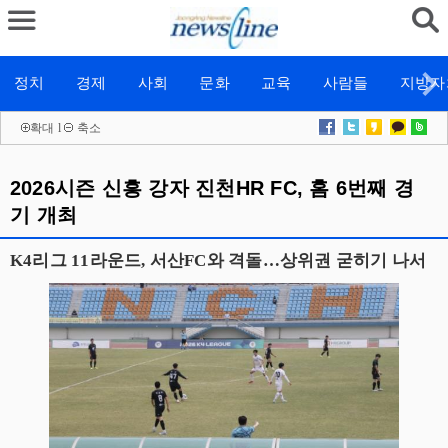
정치
경제
사회
문화
교육
사람들
지방자
확대
l
축소
2026시즌 신흥 강자 진천HR FC, 홈 6번째 경
기 개최
K4리그 11라운드, 서산FC와 격돌…상위권 굳히기 나서