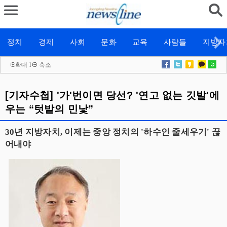
정치
경제
사회
문화
교육
사람들
지방자
확대
l
축소
[기자수첩] '가'번이면 당선? '연고 없는 깃발'에
우는 “텃밭의 민낯”
30년 지방자치, 이제는 중앙 정치의 '하수인 줄세우기' 끊
어내야