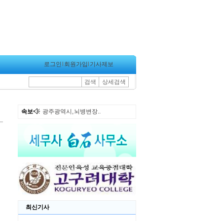
로그인
l
회원가입
l
기사제보
검색
상세검색
속보
광주광역시, 뇌병변장..
최신기사