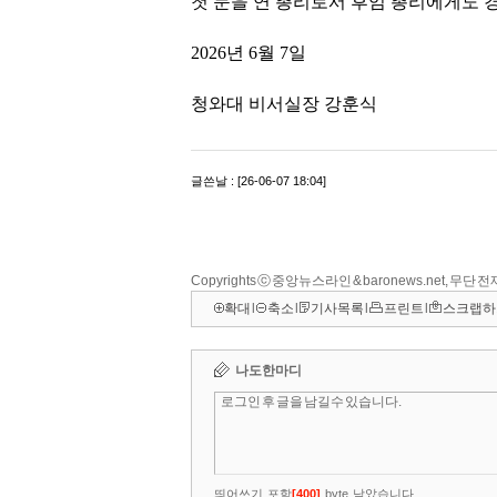
Copyrights ⓒ 중앙뉴스라인 & baronews.net, 무단
확대
l
축소
l
기사목록
l
프린트
l
스크랩하