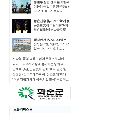
통일부 장관, 원로들과 함께 '한반도 평화공존 발전구상' 공감대 형성 방안 논의
정동영 통일부 장관은 8월 7
일 오전, 정부서울청사..
농촌진흥청, 기계수확 가능한 녹두 새 품종 '채흔' 현장 평가회
농촌진흥청 국립식량과학
원은 8월 5일 전남광주통..
행정안전부, 7.8~24일 호우 피해 특별재난지역 선포
정부는 7일, 7월 8일부터 24
일까지 이어진 호우로 ..
소방청, 폭염 속 휴・폐업 주유소 화재예방에 총력
외교부, '제8차 여성과 함께하는 평화 국제회의' 청년 서포터즈 모집
문체부 장관, 강원 찾아 문화·체육·관광 현장 소통 나서
경찰청 · 한국피해자학회 · 성균관대 '피해자 중심 사법개혁' 학술대회 개최
“청년 자립과 세대 공존의 길 모색” 통합위, '세대상생 자산 특별위원회' 출범
오늘의 베스트