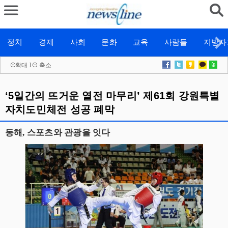
정치
경제
사회
문화
교육
사람들
지방자
확대
l
축소
‘5일간의 뜨거운 열전 마무리’ 제61회 강원특별
자치도민체전 성공 폐막
동해, 스포츠와 관광을 잇다