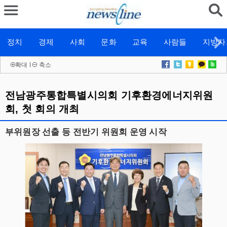
정치
경제
사회
문화
교육
사람들
지방자
확대
l
축소
전남광주통합특별시의회 기후환경에너지위원
회, 첫 회의 개최
부위원장 선출 등 전반기 위원회 운영 시작