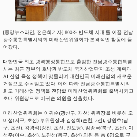
[중앙뉴스라인, 전은희기자] 800조 반도체 시대'를 이끌 전남
광주통합특별시의회 미래산업위원회가 본격적인 활동에 들
어갔다.
대한민국 최초 광역행정통합으로 출범한 전남광주통합특별
시는 최근 정부의 호남권 반도체 국가산업단지 조성 계획과
AI 산업 육성 정책이 맞물리며 대한민국 미래산업의 새로운
거점으로 주목받고 있다. 이에 따라 전남광주통합특별시의
회도 미래산업 정책을 전담할 미래산업위원회를 출범시키고
초대 위원장으로 이귀순 의원을 선출했다.
미래산업위원회는 이귀순(광산구, 재선) 위원장을 비롯해 오
미섭(서구, 초선) 부위원장과 김정희(순천, 3선), 강원호(남
구, 초선), 강광석(강진, 초선, 진보당), 임종국(북구, 초선), 이
석주(여수, 초선), 노진성(동구, 초선) 의원 등 총 8명으로 구