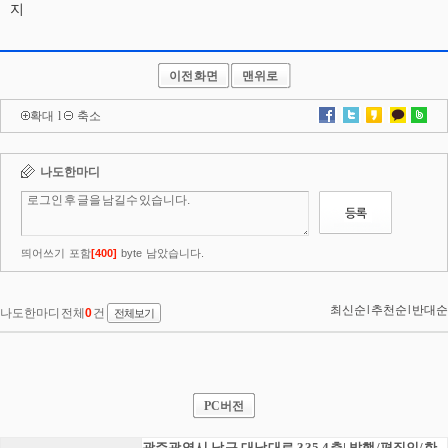
지
이전화면
맨위로
확대
l
축소
PC버전
광주광역시 남구 대남대로 335 4층|.발행/편집인/한