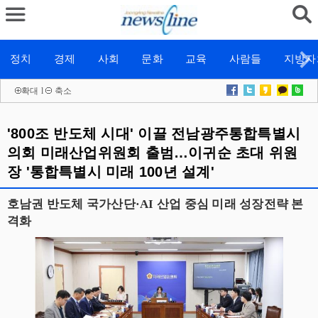
정치
경제
사회
문화
교육
사람들
지방자
확대
l
축소
'800조 반도체 시대' 이끌 전남광주통합특별시
의회 미래산업위원회 출범…이귀순 초대 위원
장 '통합특별시 미래 100년 설계'
호남권 반도체 국가산단·AI 산업 중심 미래 성장전략 본
격화