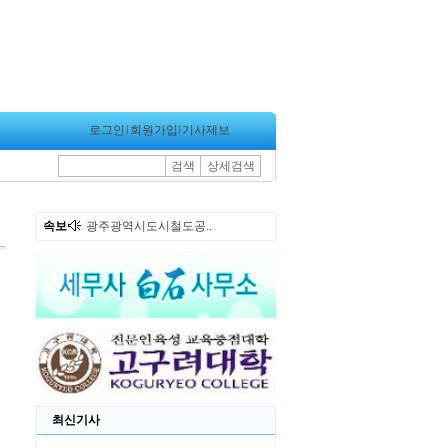
로그인
l
회원가입
l
기사제보
검색
상세검색
속보
광주광역시도시철도공..
최신기사