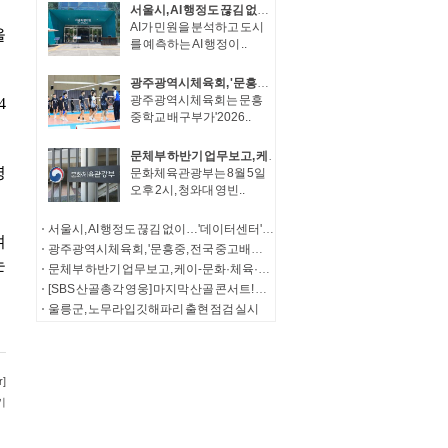
서울시, AI 행정도 끊김 없이…'데이터센터' 200억 투입 전면 고도화
AI가 민원을 분석하고 도시
를 예측하는 AI 행정이 ..
광주광역시체육회, '문흥중, 전국 중고배구대회 결승 진출'
광주광역시체육회는 문흥
중학교 배구부가'2026..
문체부 하반기 업무보고, 케이-문화·체육·관광으로 '대체불가 문화강국' 도약
문화체육관광부는 8월 5일
오후 2시, 청와대 영빈..
서울시, AI 행정도 끊김 없이…'데이터센터' 200억 투입 전면 고도화
광주광역시체육회, '문흥중, 전국 중고배구대회 결승 진출'
문체부 하반기 업무보고, 케이-문화·체육·관광으로 '대체불가 문화강국' 도약
[SBS 산골총각 영웅] 마지막 산골 콘서트! 임영웅, 특별 신청곡으로 전한 감동
울릉군, 노무라입깃해파리 출현 점검 실시