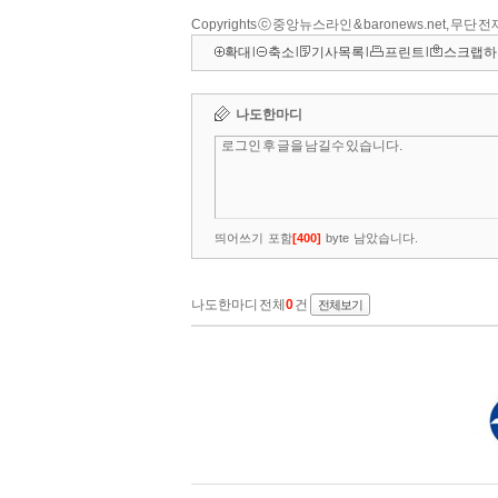
Copyrights ⓒ 중앙뉴스라인 & baronews.net, 무단
확대
l
축소
l
기사목록
l
프린트
l
스크랩하