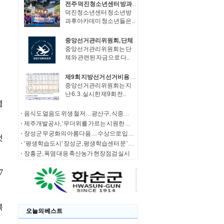
전주 덕진청소년센터 방과후아카데미 물놀이 페스티벌 열어
덕진청소년센터 청소년방
과후아카데미 청소년들은 ..
중앙선거관리위원회, 단체 관련 자금으로 정치자금 기부한 단체 대표자 등 고발
중앙선거관리위원회는 단
체와 관련된 자금으로 다..
제9회 지방선거 선거비용 보전액 등 총 3,721억여 원 지급
중앙선거관리위원회는 지
난 6. 3. 실시한 제9회 전..
음식도 얼음도 위생 철저…광산구, 식중독 예방 집중 관리
제주개발공사, ‘무더위를 가르는 시원한 샷 대결’ 제13회 제주삼다수 마스터스 개막
장성군 무궁화의 아름다움… 수상으로 입증!
‘평생학습도시’ 장성군, 평생학습센터 문 ‘활짝’
장흥군, 폭염 대응 축산농가 현장점검 실시
오늘의 베스트