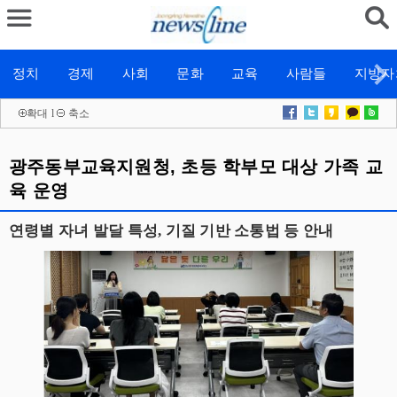
정치
경제
사회
문화
교육
사람들
지방자
확대
l
축소
광주동부교육지원청, 초등 학부모 대상 가족 교
육 운영
연령별 자녀 발달 특성, 기질 기반 소통법 등 안내