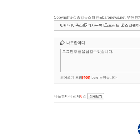
Copyrights ⓒ 중앙뉴스라인 & baronews.net, 무단
확대
l
축소
l
기사목록
l
프린트
l
스크랩하