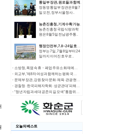
통일부 장관, 원로들과 함께 '한반도 평화공존 발전구상' 공감대 형성 방안 논의
정동영 통일부 장관은 8월 7
일 오전, 정부서울청사..
농촌진흥청, 기계수확 가능한 녹두 새 품종 '채흔' 현장 평가회
농촌진흥청 국립식량과학
원은 8월 5일 전남광주통..
행정안전부, 7.8~24일 호우 피해 특별재난지역 선포
정부는 7일, 7월 8일부터 24
일까지 이어진 호우로 ..
소방청, 폭염 속 휴・폐업 주유소 화재예방에 총력
외교부, '제8차 여성과 함께하는 평화 국제회의' 청년 서포터즈 모집
문체부 장관, 강원 찾아 문화·체육·관광 현장 소통 나서
경찰청 · 한국피해자학회 · 성균관대 '피해자 중심 사법개혁' 학술대회 개최
“청년 자립과 세대 공존의 길 모색” 통합위, '세대상생 자산 특별위원회' 출범
오늘의 베스트