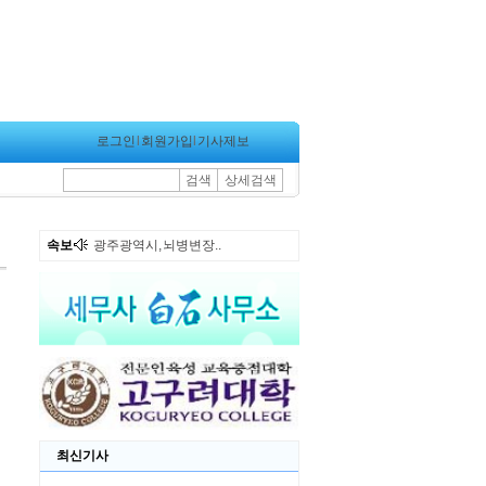
로그인
l
회원가입
l
기사제보
검색
상세검색
속보
광주광역시, 뇌병변장..
최신기사