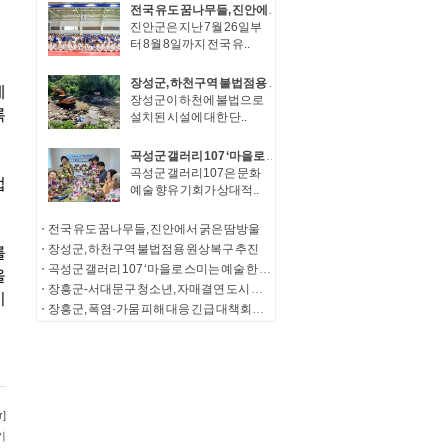
전국 유도 꿈나무들, 진안에서 굵은 땀방울
진안군은 지난 7월 26일부
터 8월 8일까지 전국 유..
장성군, 하천구역 불법점용 원상복구 추진
장성군이 하천에 불법으로
설치된 시설에 대한 단..
곡성군 갤러리 107 ‘마을로 스미는 예술 한 스푼’ 찾아가는 예술학교 운영
곡성군 갤러리107은 문화
예술 향유 기회가 상대적..
전국 유도 꿈나무들, 진안에서 굵은 땀방울
장성군, 하천구역 불법점용 원상복구 추진
곡성군 갤러리 107 ‘마을로 스미는 예술 한 스푼’ 찾아가는 예술학교 운영
장흥군-서대문구 청소년, 자매결연 도시 우정 잇다
장흥군, 폭염·가뭄 피해 대응 긴급 대책회의 개최