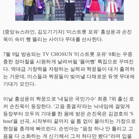
[중앙뉴스라인, 김도기기자] '미스트롯 포유' 홍성윤과 손진
욱이 속이 뻥 뚫리는 사이다 무대를 선사한다.
7월 9일 방송되는 TV CHOSUN '미스트롯 포유' 9회는 우중
충한 장마철을 시원하게 날려버릴 '뚫어뻥' 특집으로 꾸며진
다. 역대급 가창력을 자랑하는 실력파 짝꿍들이 대거 출격하
는 가운데, 미스들과 짝꿍들이 빚어낼 다채로운 듀엣 무대에
기대가 모인다.
이날 홍성윤의 짝꿍으로 '내일은 국민가수' 최종 7위 출신 로
커 손진욱이 등장한다. '고음 종결자'라는 닉네임에 걸맞게
등장부터 모두의 기대를 한 몸에 받은 손진욱은 김경호의 'S
hout'을 선곡, 시작부터 끝까지 쉴 틈 없이 몰아치는 가창으로
현장을 충격에 빠뜨린다. 손빈아는 "음정 하나 안 틀리고 고
음을 다 소화하는 게 신기해서 그저 쳐다만 봤다"라며 입을