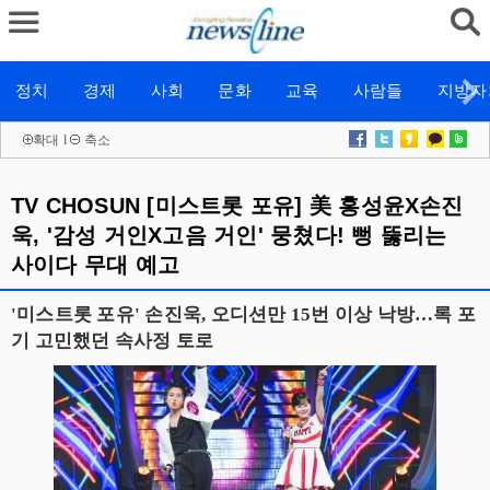
정치
경제
사회
문화
교육
사람들
지방자
확대
l
축소
TV CHOSUN [미스트롯 포유] 美 홍성윤X손진
욱, '감성 거인X고음 거인' 뭉쳤다! 뻥 뚫리는
사이다 무대 예고
'미스트롯 포유' 손진욱, 오디션만 15번 이상 낙방…록 포
기 고민했던 속사정 토로