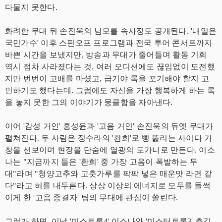
다물지 못한다.
화려한 무대 뒤 손진욱의 남모를 속사정도 공개된다. '내일은
국민가수' 이후 스핀오프 프로그램과 전국 투어 콘서트까지
바쁜 시간을 보냈지만, 방송과 무대가 줄어들며 활동 기회
역시 점차 사라졌다는 것. 여러 오디션에도 끊임없이 도전했
지만 번번이 고배를 마셨고, 급기야 록을 포기해야 할지 고
민하기도 했다는데. 그럼에도 자신을 가장 행복하게 하는 록
을 놓지 못한 그의 이야기가 뭉클함을 자아낸다.
이어 '감성 거인' 홍성윤과 '고음 거인' 손진욱의 듀엣 무대가
펼쳐진다. 두 사람은 정수라의 '환희'로 뻥 뚫리는 사이다 가
창을 선보이며 현장을 단숨에 열광의 도가니로 만든다. 이소
나는 "지금까지 들은 '환희' 중 가장 고음이 폭발하는 무
대"라며 "청양고추와 고춧가루를 팍팍 넣은 매운맛 라면 같
다"라고 혀를 내두른다. 상상 이상의 에너지로 모두를 들썩
이게 한 '고음 종결자' 팀의 무대에 관심이 쏠린다.
그런가 하면, 이날 '미스트롯4' 이소나와 '미스터트롯3' 춘길,