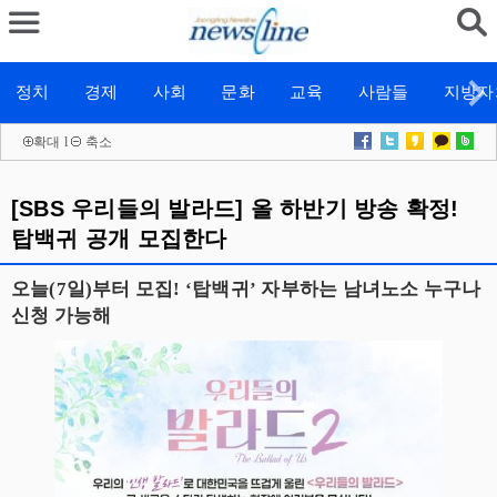
정치
경제
사회
문화
교육
사람들
지방자
확대
l
축소
[SBS 우리들의 발라드] 올 하반기 방송 확정!
탑백귀 공개 모집한다
오늘(7일)부터 모집! ‘탑백귀’ 자부하는 남녀노소 누구나
신청 가능해