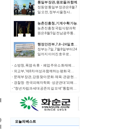
통일부 장관, 원로들과 함께 '한반도 평화공존 발전구상' 공감대 형성 방안 논의
정동영 통일부 장관은 8월 7
일 오전, 정부서울청사..
농촌진흥청, 기계수확 가능한 녹두 새 품종 '채흔' 현장 평가회
농촌진흥청 국립식량과학
원은 8월 5일 전남광주통..
행정안전부, 7.8~24일 호우 피해 특별재난지역 선포
정부는 7일, 7월 8일부터 24
일까지 이어진 호우로 ..
소방청, 폭염 속 휴・폐업 주유소 화재예방에 총력
외교부, '제8차 여성과 함께하는 평화 국제회의' 청년 서포터즈 모집
문체부 장관, 강원 찾아 문화·체육·관광 현장 소통 나서
경찰청 · 한국피해자학회 · 성균관대 '피해자 중심 사법개혁' 학술대회 개최
“청년 자립과 세대 공존의 길 모색” 통합위, '세대상생 자산 특별위원회' 출범
오늘의 베스트