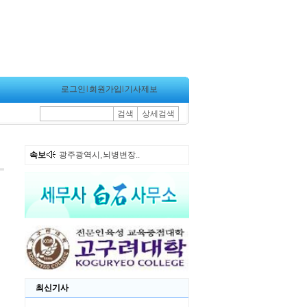
로그인
l
회원가입
l
기사제보
검색
상세검색
속보
광주광역시, 뇌병변장..
최신기사