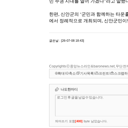
Copyrights ⓒ 중앙뉴스라인 & baronews.net, 무단
확대
l
축소
l
기사목록
l
프린트
l
스크랩하