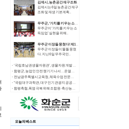
김제시, 농촌공간 재구조화 본격 추진 주민공청회 개최
김제시는 6일 농촌공간 재구
조화 및 재생 기본계획..
무주군, ‘가치를 키우는 소득임업’ 실현 박차 “찾아가는 임업인 임산물 유통·마케팅 교육 시행'
무주군이 ‘가치를 키우는 소
득임업’ 실현을 위해..
무주군 이장들 뭉쳤다! 제14회 무주군 이장 한마음 체육대회 성료
무주군 이장들이 똘똘 뭉쳤
다. 지난 6일 무주국민..
‘국립호남권생물자원관’, 생물자원 개발 활성화를 위한 업무협약 체결
함평군, 농업인 안전 챙기기 나서…온열질환 대응 ‘앞장’
전남광주특별시교육청, 체육수업 전문성 강화 ‘팔 걷었다’
“국립대구과학관, 대구 인기 관광지 공공기관 1위 선정· 과기정통부 기타공공기관 경영평가 ‘A등급(우수)’ 겹경사”
함평축협,폭염 극복 위해 조합원·축산농가에 6천만 원 규모의 스트레스 완화제 무상 지원
오늘의 베스트