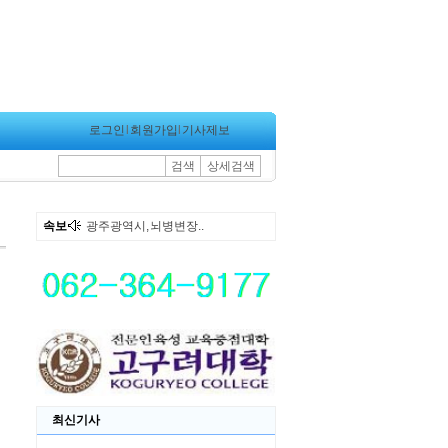
로그인
l
회원가입
l
기사제보
검색
상세검색
속보
광주광역시, 뇌병변장..
최신기사