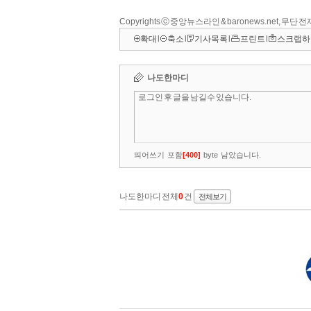
Copyrights ⓒ 중앙뉴스라인 & baronews.net, 무단
확대
l
축소
l
기사목록
l
프린트
l
스크랩하