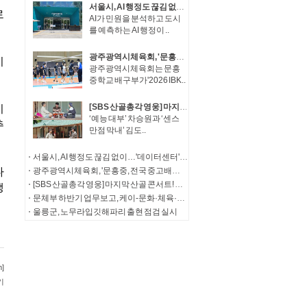
서울시, AI 행정도 끊김 없이…'데이터센터' 200억 투입 전면 고도화
AI가 민원을 분석하고 도시
를 예측하는 AI 행정이 ..
광주광역시체육회, '문흥중, 전국 중고배구대회 결승 진출'
광주광역시체육회는 문흥
중학교 배구부가'2026 IBK..
[SBS 산골총각 영웅] 마지막 산골 콘서트! 임영웅, 특별 신청곡으로 전한 감동
‘예능 대부’ 차승원과 ‘센스
만점 막내’ 김도..
서울시, AI 행정도 끊김 없이…'데이터센터' 200억 투입 전면 고도화
광주광역시체육회, '문흥중, 전국 중고배구대회 결승 진출'
[SBS 산골총각 영웅] 마지막 산골 콘서트! 임영웅, 특별 신청곡으로 전한 감동
문체부 하반기 업무보고, 케이-문화·체육·관광으로 '대체불가 문화강국' 도약
울릉군, 노무라입깃해파리 출현 점검 실시