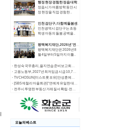
행정 현장 경험한 정읍 대학생들…이학수 시장과 ‘청년 시정대화’
정읍시가 여름방학 동안 시
정 현장을 직접 경험한 ..
인천 검단구, 다함께돌봄센터 4개소 운영 위·수탁 협약 체결
인천광역시 검단구는 초등
학생 아동의 돌봄 공백을..
평택복지재단, 2026년 '연구 결과 현장 적용 우수프로그램 공모사업' 중간 심사 진행
평택복지재단은 2026년 8
월 4일부터 5일까지 이틀..
한성숙 국무총리, 을지연습 준비보고회의 주재
고용노동부, 2027년 최저임금 시급 10,700원
TV CHOSUN [미스트롯 포유] 안성훈에게 무슨 일이? 녹화 도중 돌연 '독신주의 선언'
[SBS 제철리 마을회관] “연예계 유일한 대호 라인!” 오마이걸 효정 합류 / 송가인의 짠내 나는 초등팬심 잡기 도전
전주시 투명한 부동산 거래 질서 확립·전세사기 예방 ‘맞손’
오늘의 베스트