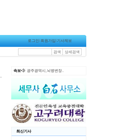
로그인
l
회원가입
l
기사제보
검색
상세검색
속보
광주광역시도시철도공..
최신기사