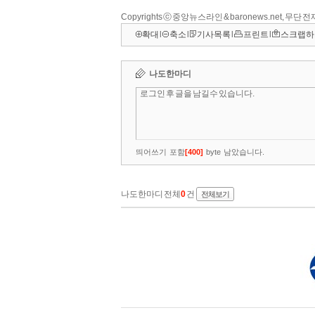
Copyrights ⓒ 중앙뉴스라인 & baronews.net, 무단
확대
l
축소
l
기사목록
l
프린트
l
스크랩하