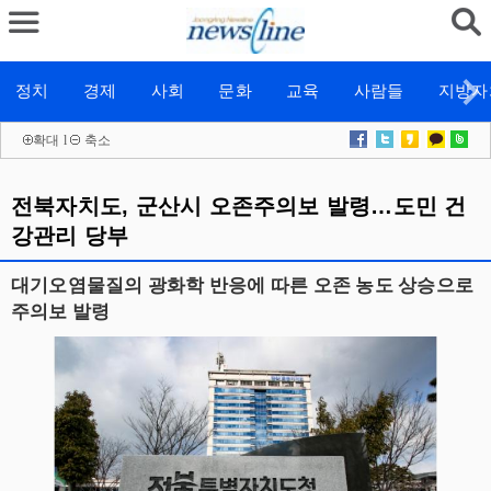
정치
경제
사회
문화
교육
사람들
지방자
확대
l
축소
전북자치도, 군산시 오존주의보 발령…도민 건
강관리 당부
대기오염물질의 광화학 반응에 따른 오존 농도 상승으로
주의보 발령